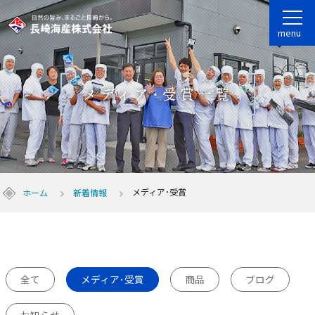
menu
メディア･受賞一覧
メディア･受賞
ホーム
新着情報
全て
メディア･受賞
商品
ブログ