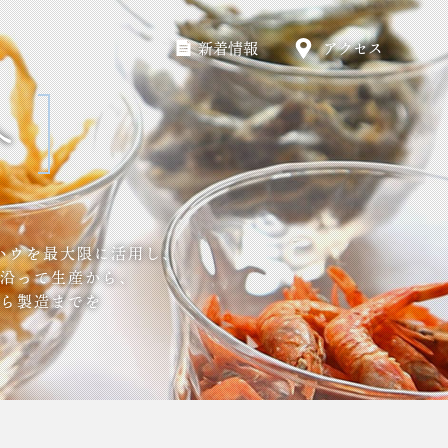
新着情報
アクセス
へ
ハウを最大限に活用し、
沿って生産から、
ら製造までを