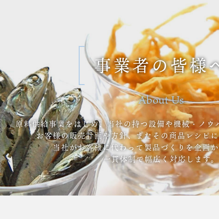
事業者の皆様
About Us
原料供給事業をはじめ、当社の持つ設備や機械・ノウ
お客様の販売計画や方針、またその商品レシピに
当社がお客様に代わって製品づくりを企画か
一貫体制で幅広く対応します。