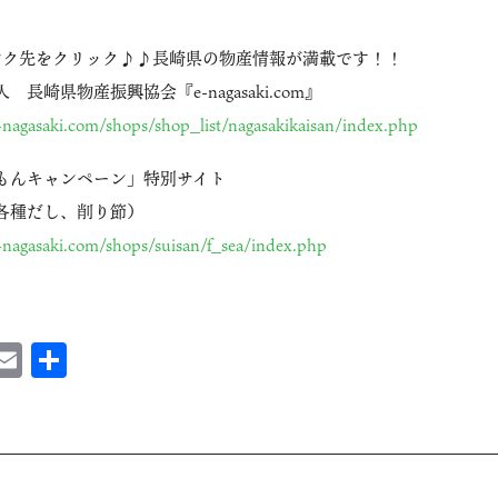
ンク先をクリック♪♪長崎県の物産情報が満載です！！
長崎県物産振興協会『e-nagasaki.com』
-nagasaki.com/shops/shop_list/nagasakikaisan/index.php
もんキャンペーン」特別サイト
各種だし、削り節）
-nagasaki.com/shops/suisan/f_sea/index.php
ebook
astodon
Email
共
有